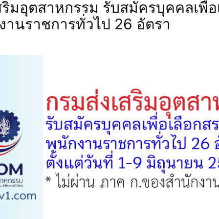
สริมอุตสาหกรรม รับสมัครบุคคลเพื่อ
ี
อุดรธานี
อุบลราชธานี
เชียงใหม่
กงานราชการทั่วไป 26 อัตรา