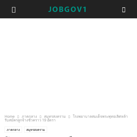
Home
ภาคกลาง
สมุทรสงคราม
โรงพยาบาลสมเด็จพระพุทธเลิศหล้า
รับสมัครลูกจ้างชั่วคราว 19 อัตรา
ภาคกลาง
สมุทรสงคราม