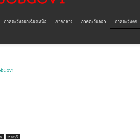
ภาคตะวันออกเฉียงเหนือ
ภาคกลาง
ภาคตะวันออก
ภาคตะวันตก
obGov1
ิน
เพชรบุรี