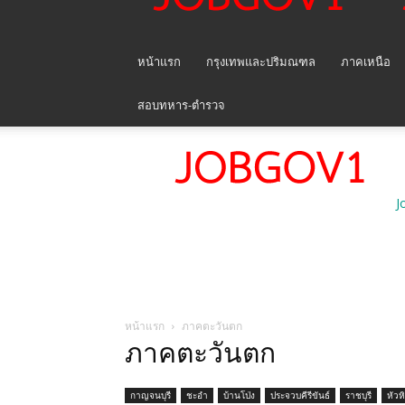
หน้าแรก
กรุงเทพและปริมณฑล
ภาคเหนือ
สอบทหาร-ตำรวจ
J
หน้าแรก
ภาคตะวันตก
ภาคตะวันตก
กาญจนบุรี
ชะอำ
บ้านโป่ง
ประจวบคีรีขันธ์
ราชบุรี
หัวห