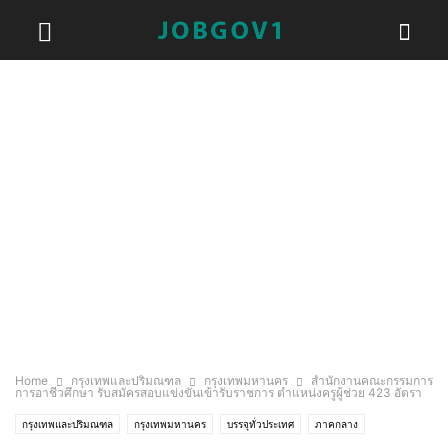
Home
กรุงเทพและปริมณฑล
กรุงเทพมหานคร
สำนักงานคณะกรรมการ
การอาชีวศึกษา รับสมัครสอบแข่งขันเข้ารับราชการ ตำแหน่งครูผู้ช่วย 423 อัตรา
กรุงเทพและปริมณฑล
กรุงเทพมหานคร
บรรจุทั่วประเทศ
ภาคกลาง