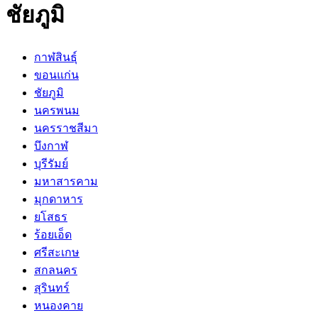
ชัยภูมิ
กาฬสินธุ์
ขอนแก่น
ชัยภูมิ
นครพนม
นครราชสีมา
บึงกาฬ
บุรีรัมย์
มหาสารคาม
มุกดาหาร
ยโสธร
ร้อยเอ็ด
ศรีสะเกษ
สกลนคร
สุรินทร์
หนองคาย