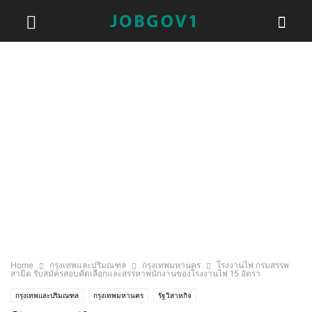
Home
กรุงเทพและปริมณฑล
กรุงเทพมหานคร
โรงงานไพ่ กรมสรรพ
สามิต รับสมัครสอบคัดเลือกและสรรหาพนักงานของโรงงานไพ่ 15 อัตรา
กรุงเทพและปริมณฑล
กรุงเทพมหานคร
รัฐวิสาหกิจ