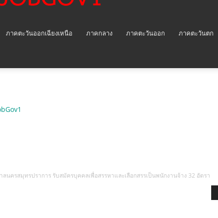
ภาคตะวันออกเฉียงเหนือ
ภาคกลาง
ภาคตะวันออก
ภาคตะวันตก
obGov1
าลนครสมุทรปราการ รับสมัครบุคคลเพื่อสรรหาและเลือกสรรเป็นพนักงานจ้าง 32 อัตรา