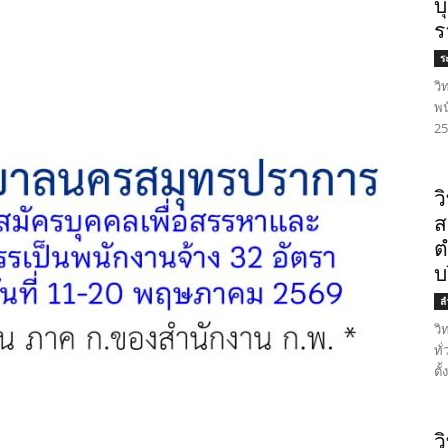
บ
ร
ร
วิ
พน
25
ว
ส
ต
บ
ล
วิ
ทั
ตั
ว