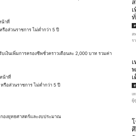
ส
เ
ท
้าที่
สร
ือส่วนราชการ ไม่ต่ำกว่า 5 ปี
สพ
รา
ับเงินเพิ่มการครองชีพชั่วคราวเดือนละ 2,000 บาท รวมค่า
เ
พ
เ
้าที่
รือส่วนราชการ ไม่ต่ำกว่า 5 ปี
ส
เท
ผู
กัดกองยุทธศาสตร์และงบประมาณ
โ
ศ