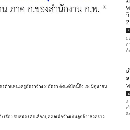
ม
พ
ว
2
ย
มห
ตำ
ตั
ส
ส
พ
ตำแหน่งครูอัตราจ้าง 2 อัตรา ตั้งแต่บัดนี้ถึง 28 มิถุนายน
น
สำ
เป
สิ
รื่อง รับสมัครคัดเลือกบุคคลเพื่อจ้างเป็นลูกจ้างชั่วคราว