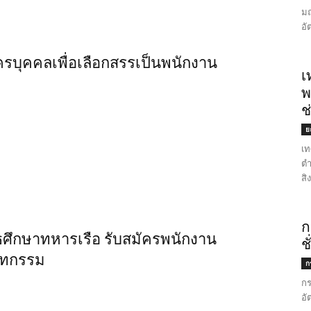
มณ
อั
ครบุคคลเพื่อเลือกสรรเป็นพนักงาน
เ
พ
ช
ย
เท
ตำ
สิ
ก
ธศึกษาทหารเรือ รับสมัครพนักงาน
ช
ูทกรรม
ก
กร
อั