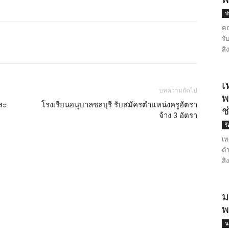
ป
คณ
รั
สิ
เ
บทความถัดไป
พ
ละ
โรงเรียนอนุบาลชลบุรี รับสมัครตำแหน่งครูอัตรา
ช
จ้าง 3 อัตรา
ร
เท
ตำ
สิ
ม
พ
น