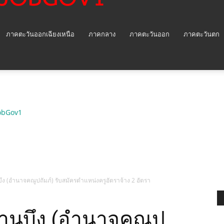
ภาคตะวันออกเฉียงเหนือ
ภาคกลาง
ภาคตะวันออก
ภาคตะวันตก
obGov1
ึง (อำนาจคณูปถัมภ์) รับสมัครตำแหน่งครูอัตราจ้าง 2 อัตรา
้านบึง (อำนาจคณูป