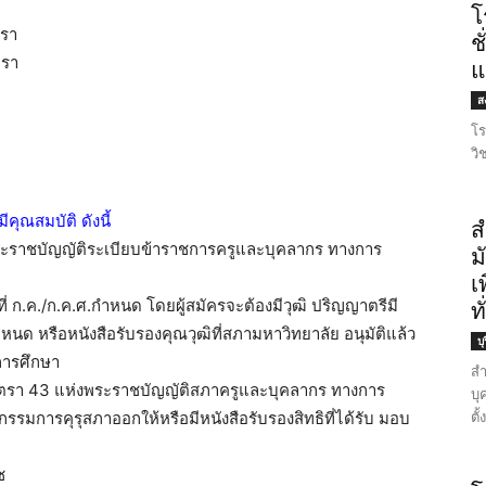
โ
ตรา
ช
ตรา
แ
ส
โร
วิ
ีคุณสมบัติ ดังนี้
ส
งพระราชบัญญัติระเบียบข้าราชการครูและบุคลากร ทางการ
ม
เ
ี่ ก.ค./ก.ค.ศ.กำหนด โดยผู้สมัครจะต้องมีวุฒิ ปริญญาตรีมี
ท
ำหนด หรือหนังสือรับรองคุณวุฒิที่สภามหาวิทยาลัย อนุมัติแล้ว
บุ
การศึกษา
สำ
มาตรา 43 แห่งพระราชบัญญัติสภาครูและบุคลากร ทางการ
บุ
ตั
กรรมการคุรุสภาออกให้หรือมีหนังสือรับรองสิทธิที่ได้รับ มอบ
ช