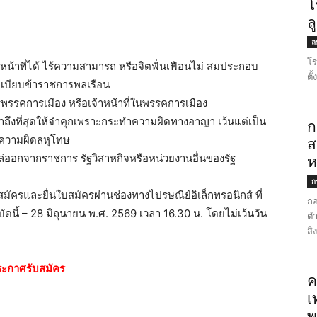
โ
ล
ลพ
โร
หน้าที่ได้ ไร้ความสามารถ หรือจิตฟั่นเฟือนไม่ สมประกอบ
ตั
เบียบข้าราชการพลเรือน
พรรคการเมือง หรือเจ้าหน้าที่ในพรรคการเมือง
าถึงที่สุดให้จำคุกเพราะกระทำความผิดทางอาญา เว้นแต่เป็น
ก
ความผิดลหุโทษ
ส
ล่ออกจากราชการ รัฐวิสาหกิจหรือหน่วยงานอื่นของรัฐ
ห
ก
ัครและยื่นใบสมัครผ่านช่องทางไปรษณีย์อิเล็กทรอนิกส์ ที่
กอ
่บัดนี้ – 28 มิถุนายน พ.ศ. 2569 เวลา 16.30 น. โดยไม่เว้นวัน
ตำ
สิ
ะกาศรับสมัคร
ค
เ
พ