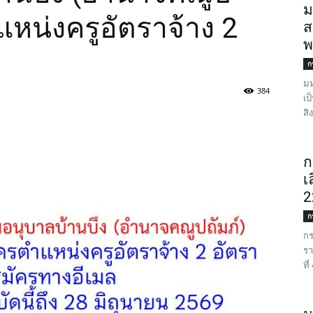
ม
แหน่งครูอัตราจ้าง 2
ส
พ
ก
มห
384
เป
สิ
ก
เ
2
ก
กร
รา
ที