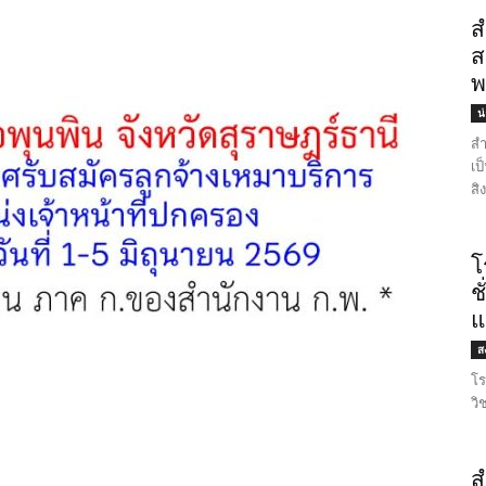
ส
ส
พ
น
สำ
เป
สิ
โ
ช
แ
ส
โร
วิ
ส