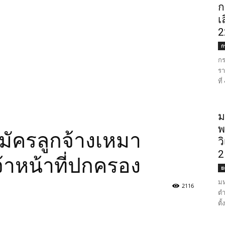
ก
เ
2
ก
กร
รา
ที
ม
พ
มัครลูกจ้างเหมา
ว
2
้าหน้าที่ปกครอง
ย
มห
2116
ตำ
ตั