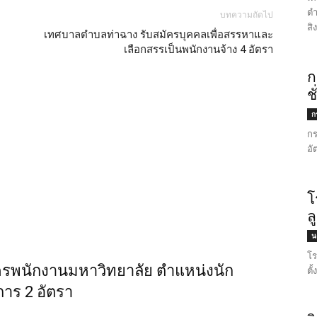
ตำ
บทความถัดไป
สิ
เทศบาลตำบลท่าฉาง รับสมัครบุคคลเพื่อสรรหาและ
เลือกสรรเป็นพนักงานจ้าง 4 อัตรา
ก
ช
ก
กร
อั
โ
ล
น
โร
ครพนักงานมหาวิทยาลัย ตำแหน่งนัก
ตั
าร 2 อัตรา