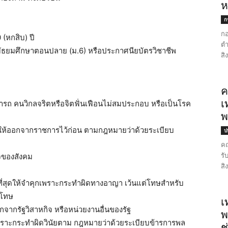
ห
ก
กอ
 (หกสิบ) ปี
ตำ
กว่ามัธยมศึกษาตอนปลาย (ม.6) หรือประกาศนียบัตรวิชาชีพ
สิ
ค
เ
รถ คนวิกลจริตหรือจิตฟั่นเฟือนไม่สมประกอบ หรือเป็นโรค
พ
กสั่งให้ออกจากราชการไว้ก่อน ตามกฎหมายว่าด้วยระเบียบ
ป
คณ
รั
ยจของสังคม
สิ
งที่สุดให้จำคุกเพราะกระทำผิดทางอาญา เว้นแต่โทษสำหรับ
ุโทษ
เ
กจากรัฐวิสาหกิจ หรือหน่วยงานอื่นของรัฐ
พ
เพราะกระทำผิดวินัยตาม กฎหมายว่าด้วยระเบียบข้ารการพล
ช