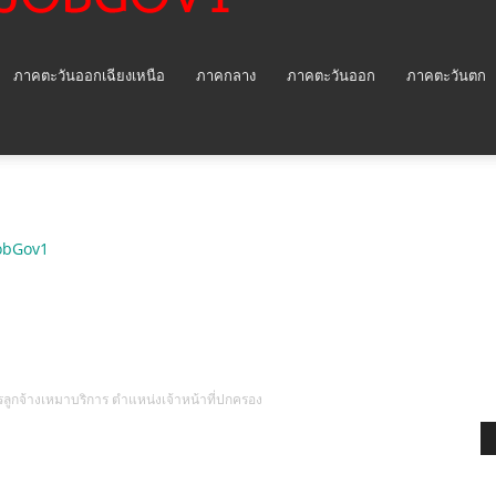
ภาคตะวันออกเฉียงเหนือ
ภาคกลาง
ภาคตะวันออก
ภาคตะวันตก
obGov1
รลูกจ้างเหมาบริการ ตำแหน่งเจ้าหน้าที่ปกครอง