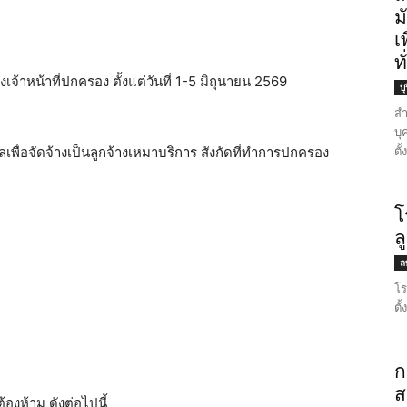
ม
เ
ท
จ้าหน้าที่ปกครอง ตั้งแต่วันที่ 1-5 มิถุนายน 2569
บุ
สำ
บุ
ตั
เพื่อจัดจ้างเป็นลูกจ้างเหมาบริการ สังกัดที่ทำการปกครอง
โ
ล
ลพ
โร
ตั
ก
ส
้องห้าม ดังต่อไปนี้