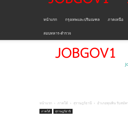
หน้าแรก
กรุงเทพและปริมณฑล
ภาคเหนือ
สอบทหาร-ตำรวจ
J
หน้าแรก
ภาคใต้
สุราษฎร์ธานี
อำเภอพุนพิน รับสมัค
ภาคใต้
สุราษฎร์ธานี