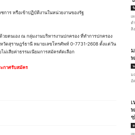
ร
าชการ หรือเข้าปฏิบัติงานในหน่วยงานของรัฐ
เท
ตำ
สิ
รด้วยตนเอง ณ กลุ่มงานบริหารงานปกครอง ที่ทำการปกครอง
งหวัดสุราษฎร์ธานี หมายเลขโทรศัพท์ 0-7731-2608 ตั้งแต่วัน
ม
ยไม่เสียค่าธรรมเนียมการสมัครคัดเลือก
พ
น
ะกาศรับสมัคร
มณ
อั
เ
พ
ช
ย
เท