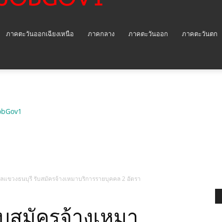
ภาคตะวันออกเฉียงเหนือ
ภาคกลาง
ภาคตะวันออก
ภาคตะวันตก
obGov1
ลแขวงธนบุรี รับสมัครจ้างเหมาบริการรายบุคคล 2 อัตรา
ับสมัครจ้างเหมา