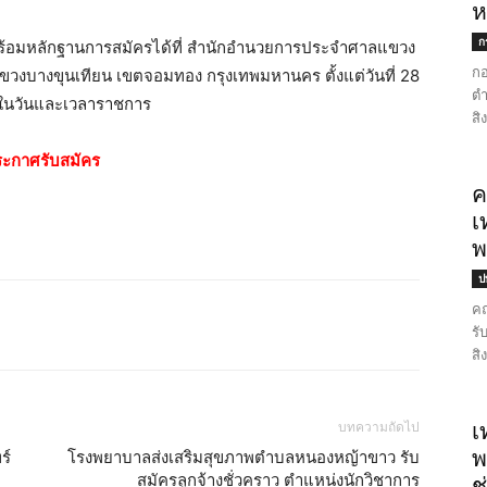
ห
ก
ร้อมหลักฐานการสมัครได้ที่ สำนักอำนวยการประจำศาลแขวง
กอ
ขวงบางขุนเทียน เขตจอมทอง กรุงเทพมหานคร ตั้งแต่วันที่ 28
ตำ
ยในวันและเวลาราชการ
สิ
ะกาศรับสมัคร
ค
เ
พ
ป
คณ
รั
สิ
เ
บทความถัดไป
พ
ร์
โรงพยาบาลส่งเสริมสุขภาพตำบลหนองหญ้าขาว รับ
สมัครลูกจ้างชั่วคราว ตำแหน่งนักวิชาการ
ช