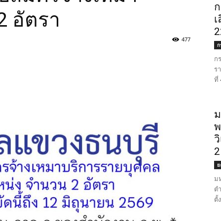
ก
2 อัตรา
เ
2
477
ก
กร
รา
ที
ม
พ
ว
2
ย
มห
ตำ
ตั