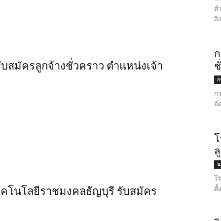
ตำ
สิ
ก
 รับสมัครลูกจ้างชั่วคราว ตำแหน่งเจ้า
ช
ก
กร
อั
โ
ล
น
โร
ตั
คโนโลยีราชมงคลธัญบุรี รับสมัคร