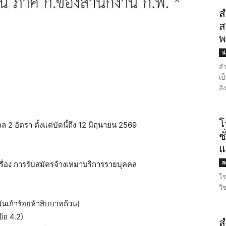
ส
ส
พ
น
สำ
เป
สิ
โ
2 อัตรา ตั้งแต่บัดนี้ถึง 12 มิถุนายน 2569
ช
แ
ส
่อง การรับสมัครจ้างเหมาบริการรายบุคคล
โร
วิ
พันเก้าร้อยห้าสิบบาทถ้วน)
้อ 4.2)
ส