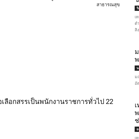
สาธารณสุข
ร
เท
ตำ
สิ
ม
พ
น
มณ
อั
่อเลือกสรรเป็นพนักงานราชการทั่วไป 22
เ
พ
ช
ย
เท