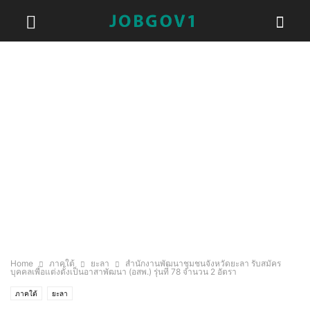
Home
ภาคใต้
ยะลา
สำนักงานพัฒนาชุมชนจังหวัดยะลา รับสมัคร
บุคคลเพื่อแต่งตั้งเป็นอาสาพัฒนา (อสพ.) รุ่นที่ 78 จำนวน 2 อัตรา
ภาคใต้
ยะลา