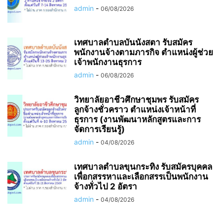
admin
-
06/08/2026
เทศบาลตำบลบันนังสตา รับสมัคร
พนักงานจ้างตามภารกิจ ตำแหน่งผู้ช่วย
เจ้าพนักงานธุรการ
admin
-
06/08/2026
วิทยาลัยอาชีวศึกษาชุมพร รับสมัคร
ลูกจ้างชั่วคราว ตำแหน่งเจ้าหน้าที่
ธุรการ (งานพัฒนาหลักสูตรและการ
จัดการเรียนรู้)
admin
-
04/08/2026
เทศบาลตำบลขุนกระทิง รับสมัครบุคคล
เพื่อกสรรหาและเลือกสรรเป็นพนักงาน
จ้างทั่วไป 2 อัตรา
admin
-
04/08/2026