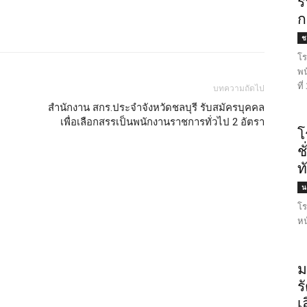
ร
ก
ชล
โร
พน
ที
บทความถัดไป
สำนักงาน สกร.ประจำจังหวัดชลบุรี รับสมัครบุคคล
เพื่อเลือกสรรเป็นพนักงานราชการทั่วไป 2 อัตรา
โ
ช
ท
น
โร
หน
ม
ร
เ