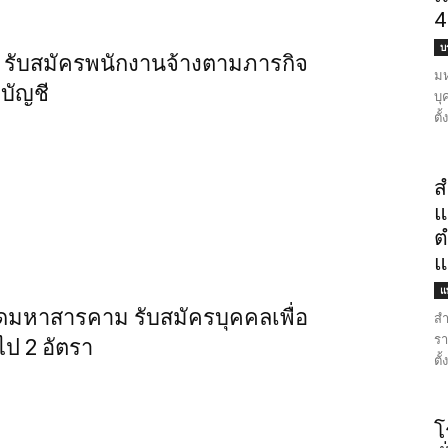
4
บ
 รับสมัครพนักงานจ้างตามภารกิจ
มห
บัญชี
บุ
ตั
ส
แ
ต
แ
แ
ัดมหาสารคาม รับสมัครบุคคลเพื่อ
สำ
รา
ป 2 อัตรา
ตั
โ