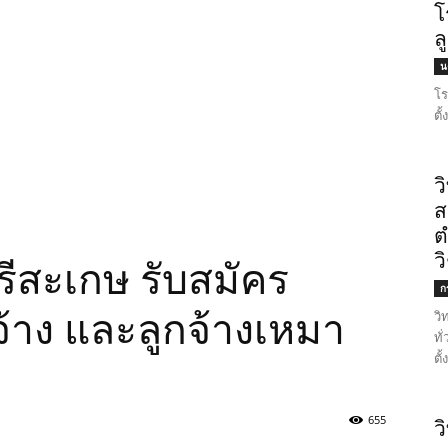
โ
ล
น
โร
ตั
ว
ส
ต
ว
ีสะเกษ รับสมัคร
ก
้าง และลูกจ้างเหมา
วิ
ทั
ตั
655
ว