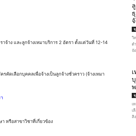
ล
ธ
จ
ช
วิ
จ้าง และลูกจ้างเหมาบริการ 2 อัตรา ตั้งแต่วันที่ 12-14
ตำ
จั
เ
รคัดเลือกบุคคลเพื่อจ้างเป็นลูกจ้างชั่วคราว (จ้างเหมา
บ
พ
ช
รา
เท
เล
สิ
หรือสาขาวิชาที่เกี่ยวข้อง