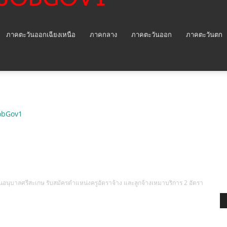
ภาคตะวันออกเฉียงเหนือ
ภาคกลาง
ภาคตะวันออก
ภาคตะวันตก
obGov1
ยนอนุบาลศรีสะเกษ รับสมัครตำแหน่งครูอัตราจ้าง และลูกจ้างเหมาบริการ 2 อัตรา