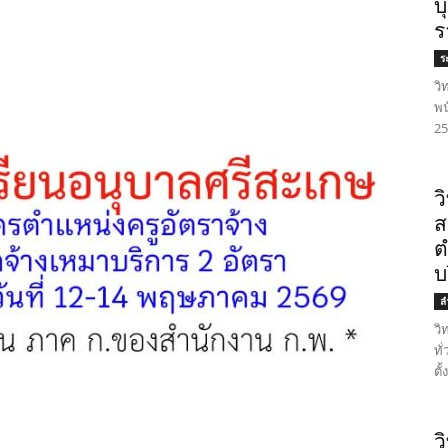
บ
ร
ร
วิ
พน
25
ว
ส
ต
บ
ล
วิ
ทั
ตั
ว