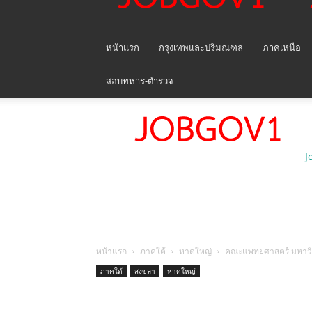
หน้าแรก
กรุงเทพและปริมณฑล
ภาคเหนือ
สอบทหาร-ตำรวจ
J
หน้าแรก
ภาคใต้
หาดใหญ่
คณะแพทยศาสตร์ มหาวิท
ภาคใต้
สงขลา
หาดใหญ่