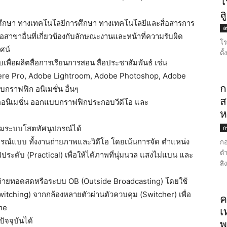
โ
ล
ศึกษา ทางเทคโนโลยีการศึกษา ทางเทคโนโลยีและสื่อสารการ
ลพ
าขาอื่นที่เกี่ยวข้องกับลักษณะงานและหน้าที่ความรับผิด
โร
ศน์
ตั
พื่อผลิตสื่อการเรียนการสอน สื่อประชาสัมพันธ์ เช่น
ere Pro, Adobe Lightroom, Adobe Photoshop, Adobe
ก
กราฟฟิก อนิเมชั่น อื่นๆ
ส
สื่ออนิเมชั่น ออกแบบกราฟฟิกประกอบวีดีโอ และ
ห
ุมระบบโสตทัศนูปกรณ์ได้
ก
มบูรณ์แบบ ทั้งงานถ่ายภาพและวิดีโอ โดยเน้นการจัด ตำแหน่ง
กอ
ตำ
ะดับ (Practical) เพื่อให้ได้ภาพที่นุ่มนวล แสงไม่แบน และ
สิ
ถ่ายทอดสดหรือระบบ OB (Outside Broadcasting) โดยใช้
ching) จากกล้องหลายตัวผ่านตัวควบคุม (Switcher) เพื่อ
ค
ime
เ
ัจจุบันได้
พ