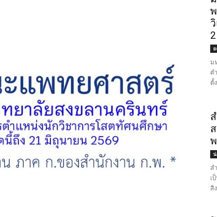
พ
ว
2
ย
มห
ตำ
ตั
ส
ส
พ
น
สำ
เป
สิ