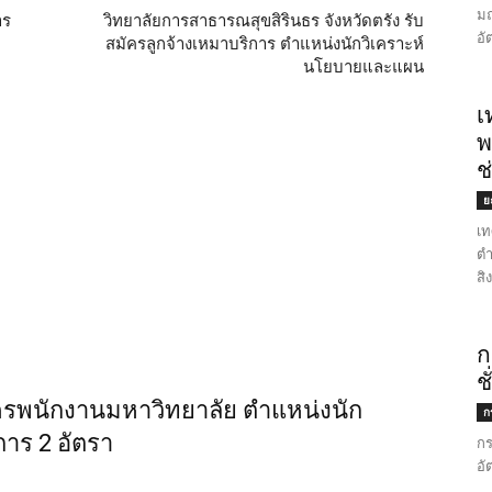
มณ
าร
วิทยาลัยการสาธารณสุขสิรินธร จังหวัดตรัง รับ
อั
สมัครลูกจ้างเหมาบริการ ตำแหน่งนักวิเคราะห์
นโยบายและแผน
เ
พ
ช
ย
เท
ตำ
สิ
ก
ช
ครพนักงานมหาวิทยาลัย ตำแหน่งนัก
ก
าร 2 อัตรา
กร
อั