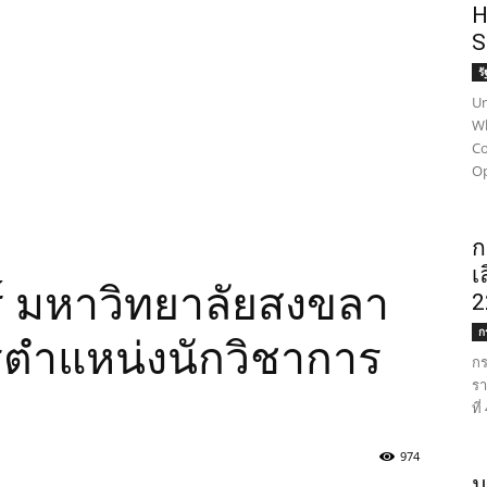
H
S
ร
Un
Wh
Co
Op
ก
เ
 มหาวิทยาลัยสงขลา
2
ก
ครตำแหน่งนักวิชาการ
กร
รา
ที
974
ม