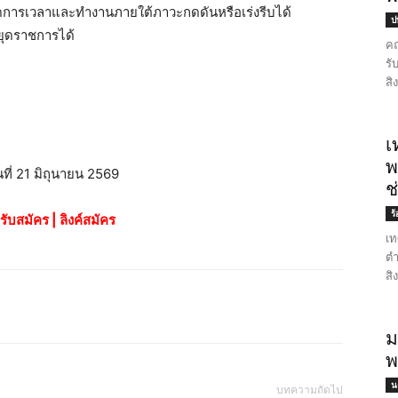
ัดการเวลาและทำงานภายใต้ภาวะกดดันหรือเร่งรีบได้
ป
ยุดราชการได้
คณ
รั
สิ
เ
พ
นที่ 21 มิถุนายน 2569
ช
ร
รับสมัคร
|
ลิงค์สมัคร
เท
ตำ
สิ
ม
พ
น
บทความถัดไป