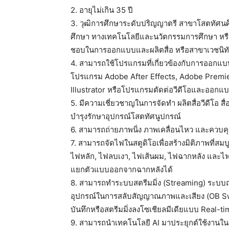
2. อายุไม่เกิน 35 ปี
3. วุฒิการศึกษาระดับปริญญาตรี สาขาโสตทัศน
ศึกษา ทางเทคโนโลยีและนวัตกรรมการศึกษา หรือส
ชอบในการออกแบบและผลิตสื่อ หรือสาขาเวชนิทั
4. สามารถใช้โปรแกรมที่เกี่ยวข้องกับการออกแบบเ
โปรแกรม Adobe After Effects, Adobe Premi
Illustrator หรือโปรแกรมตัดต่อวีดีโอและออกแบบ
5. มีความเชี่ยวชาญในการจัดทำ ผลิตสื่อวีดีโอ 
บำรุงรักษาอุปกรณ์โสตทัศนูปกรณ์
6. สามารถถ่ายภาพนิ่ง ภาพเคลื่อนไหว และควบค
7. สามารถจัดไฟในสตูดิโอเพื่อสร้างมิติภาพที่ส
ไฟหลัก, ไฟลบเงา, ไฟเส้นผม, ไฟฉากหลัง และไฟปร
แยกตัวแบบออกจากฉากหลังได้
8. สามารถทำระบบสตรีมมิ่ง (Streaming) ระบบ
อุปกรณ์ในการสลับสัญญาณภาพและเสียง (OB Swit
บันทึกหรือสตรีมมิ่งลงโซเชียลมีเดียแบบ Real-t
9. สามารถนำเทคโนโลยี AI มาประยุกต์ใช้งานในป