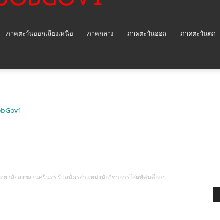
ภาคตะวันออกเฉียงเหนือ
ภาคกลาง
ภาคตะวันออก
ภาคตะวันตก
obGov1
ยาลัยสงขลานครินทร์ รับสมัครตำแหน่งนักวิชาการโสตทัศนศึกษา