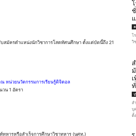
โ
ช
แ
ส
โร
วิ
มัครตำแหน่งนักวิชาการโสตทัศนศึกษา ตั้งแต่บัดนี้ถึง 21
ส
ม
เ
 ณ หน่วยนวัตกรรมการเรียนรู้ดิจิตอล
ท
นวน 1 อัตรา
บุ
สำ
บุ
ตั
ฑ์ทหารหรือสำเร็จการศึกษาวิชาทหาร (นศท.)