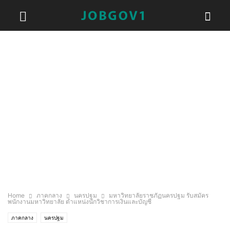
Home
ภาคกลาง
นครปฐม
มหาวิทยาลัยราชภัฏนครปฐม รับสมัคร
พนักงานมหาวิทยาลัย ตำแหน่งนักวิชาการเงินและบัญชี
ภาคกลาง
นครปฐม