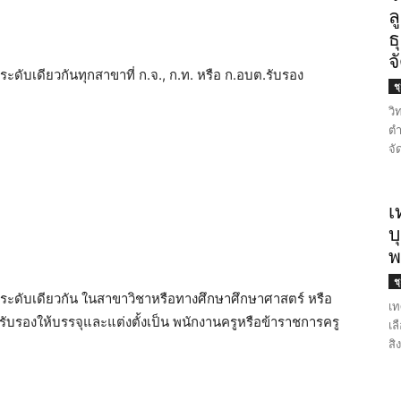
ล
ธ
จ
นระดับเดียวกันทุกสาขาที่ ก.จ., ก.ท. หรือ ก.อบต.รับรอง
ช
วิ
ตำ
จั
เ
บ
พ
ช
้ในระดับเดียวกัน ในสาขาวิชาหรือทางศึกษาศึกษาศาสตร์ หรือ
เท
. รับรองให้บรรจุและแต่งตั้งเป็น พนักงานครูหรือข้าราชการครู
เล
สิ