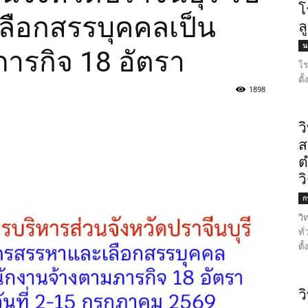
โ
ลือกสรรบุคคลเป็น
ล
น
ารกิจ 18 อัตรา
โร
ตั
1898
ว
ส
ต
ว
ก
วิ
ทั
ตั
ว