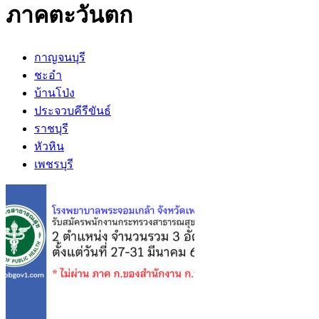
ภาคตะวันตก
กาญจนบุรี
ชะอำ
บ้านโป่ง
ประจวบคีรีขันธ์
ราชบุรี
หัวหิน
เพชรบุรี