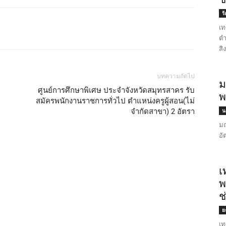
ร
เท
ตำ
สิ
บทความถัดไป
ม
ศูนย์การศึกษาพิเศษ ประจำจังหวัดสมุทรสาคร รับ
พ
สมัครพนักงานราชการทั่วไป ตำแหน่งครูผู้สอน(ไม่
จำกัดสาขา) 2 อัตรา
น
มณ
อั
เ
พ
ช
ย
เท