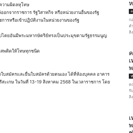
ห
ความผิดลหุโทษ
ก
ล่ออกจากราชการ รัฐวิสาหกิจ หรือหน่วยงานอื่นของรัฐ
กอ
าชการหรือเข้าปฏิบัติงานในหน่วยงานของรัฐ
ตำ
สิ
ิปไตยอันมีพระมหากษัตริย์ทรงเป็นประมุขตามรัฐธรรมนูญ
สิ่งเสพติดให้โทษทุกชนิด
ค
เ
พ
ับใบสมัครและยื่นใบสมัครด้วยตนเอง ได้ที่ห้องบุคคล อาคาร
ป
ศรีสะเกษ ในวันที่ 13-19 สิงหาคม 2568 ในเวลาราชการ โดย
คณ
รั
สิ
เ
พ
ช