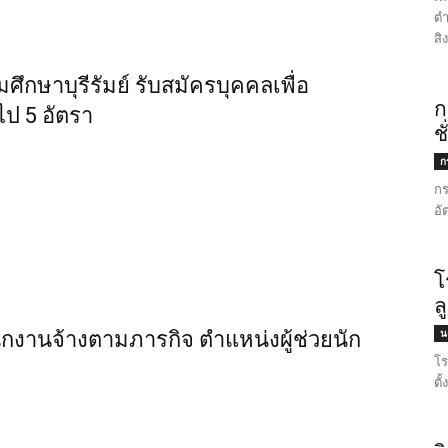
ตำ
สิ
ึกษาบุรีรัมย์ รับสมัครบุคคลเพื่อ
ก
ป 5 อัตรา
ช
ก
กร
อั
โ
ล
น
งานจ้างตามภารกิจ ตำแหน่งผู้ช่วยนัก
โร
ตั