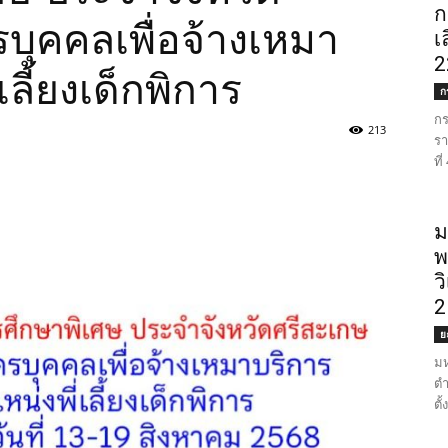
ก
รบุคคลเพื่อจ้างเหมา
เ
2
เลี้ยงเด็กพิการ
ก
กร
213
รา
ที
ม
พ
ว
2
ย
มห
ตำ
ตั