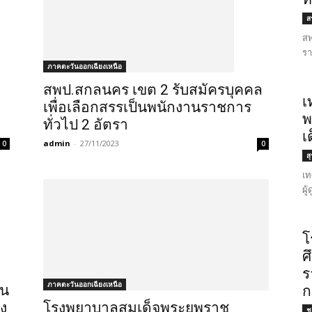
สร
สพ
รา
ภาคตะวันออกเฉียงเหนือ
สพป.สกลนคร เขต 2 รับสมัครบุคคล
เ
เพื่อเลือกสรรเป็นพนักงานราชการ
พ
ทั่วไป 2 อัตรา
เ
admin
-
27/11/2023
0
0
ส
เท
ผู
โ
ศ
ร
ภาคตะวันออกเฉียงเหนือ
ัน
ก
โรงพยาบาลสมเด็จพระยุพราช
าง
ชล