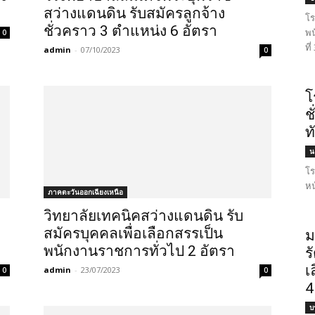
สว่างแดนดิน รับสมัครลูกจ้าง
โร
ชั่วคราว 3 ตำแหน่ง 6 อัตรา
พน
0
ที
admin
-
07/10/2023
0
โ
ช
ท
น
โร
หน
ภาคตะวันออกเฉียงเหนือ
วิทยาลัยเทคนิคสว่างแดนดิน รับ
สมัครบุคคลเพื่อเลือกสรรเป็น
ม
พนักงานราชการทั่วไป 2 อัตรา
ร
เ
admin
-
23/07/2023
0
0
4
บ