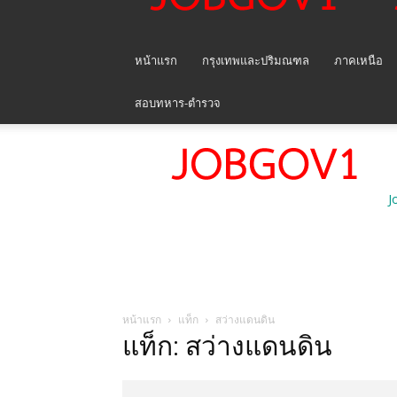
หน้าแรก
กรุงเทพและปริมณฑล
ภาคเหนือ
สอบทหาร-ตำรวจ
J
หน้าแรก
แท็ก
สว่างแดนดิน
แท็ก: สว่างแดนดิน