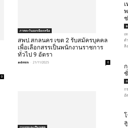
เ
พ
ช
ย
ภาคตะวันออกเฉียงเหนือ
เท
สพป.สกลนคร เขต 2 รับสมัครบุคคล
ตำ
สิ
เพื่อเลือกสรรเป็นพนักงานราชการ
ทั่วไป 9 อัตรา
admin
-
21/11/2025
0
ก
ช
0
ก
กร
อั
โ
ล
กรุงเทพและปริมณฑล