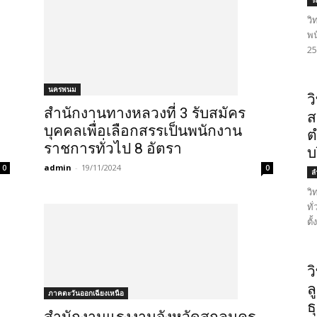
ร
วิ
พน
25
นครพนม
ว
สำนักงานทางหลวงที่ 3 รับสมัคร
ส
บุคคลเพื่อเลือกสรรเป็นพนักงาน
ต
ราชการทั่วไป 8 อัตรา
บ
admin
-
19/11/2024
0
0
ล
วิ
ทั
ตั
ว
ล
ภาคตะวันออกเฉียงเหนือ
ธ