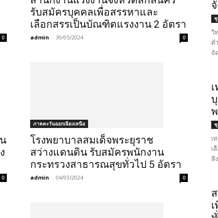
สำนักงานแรงงานจังหวัดสกลนคร
จ
รับสมัครบุคคลเพื่อสรรหาและ
ช
เลือกสรรเป็นบัณฑิตแรงงาน 2 อัตรา
วิ
admin
-
30/05/2024
0
0
ตำ
จั
เ
บ
พ
ภาคตะวันออกเฉียงเหนือ
ช
เท
ัน
โรงพยาบาลสมเด็จพระยุราช
เล
าง
สว่างแดนดิน รับสมัครพนักงาน
สิ
กระทรวงสาธารณสุขทั่วไป 5 อัตรา
admin
-
04/03/2024
0
0
ส
เ
ท