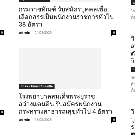
น
กรมราชทัณฑ์ รับสมัครบุคคลเพื่อ
โร
เลือกสรรเป็นพนักงานราชการทั่วไป
ตั
า
38 อัตรา
admin
-
04/06/2025
0
0
ว
ส
ต
ว
ก
วิ
ทั
ภาคตะวันออกเฉียงเหนือ
ตั
โรงพยาบาลสมเด็จพระยุราช
สว่างแดนดิน รับสมัครพนักงาน
กระทรวงสาธารณสุขทั่วไป 4 อัตรา
ว
0
บ
admin
-
15/03/2025
0
ร