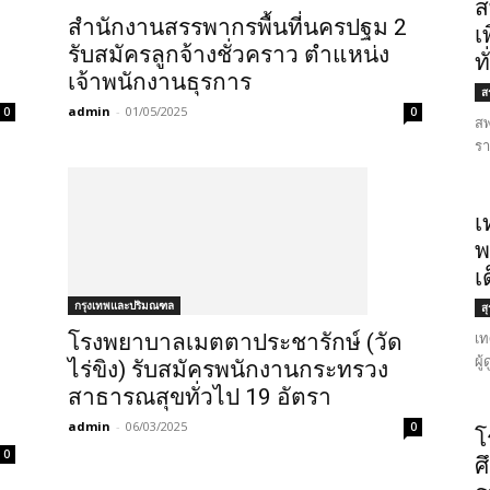
ส
สำนักงานสรรพากรพื้นที่นครปฐม 2
เ
รับสมัครลูกจ้างชั่วคราว ตำแหน่ง
ท
เจ้าพนักงานธุรการ
สร
admin
-
01/05/2025
0
0
สพ
รา
เ
พ
เ
กรุงเทพและปริมณฑล
ส
เท
โรงพยาบาลเมตตาประชารักษ์ (วัด
ผู
ไร่ขิง) รับสมัครพนักงานกระทรวง
สาธารณสุขทั่วไป 19 อัตรา
admin
-
06/03/2025
0
โ
0
ศ