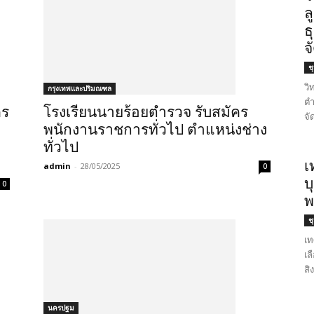
ล
ธ
จ
ช
วิ
กรุงเทพและปริมณฑล
ตำ
คร
โรงเรียนนายร้อยตำรวจ รับสมัคร
จั
พนักงานราชการทั่วไป ตำแหน่งช่าง
ทั่วไป
เ
admin
-
28/05/2025
0
บ
0
พ
ช
เท
เล
สิ
นครปฐม