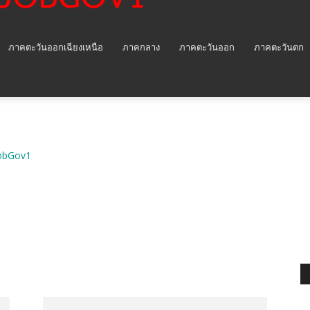
ภาคตะวันออกเฉียงเหนือ
ภาคกลาง
ภาคตะวันออก
ภาคตะวันตก
obGov1