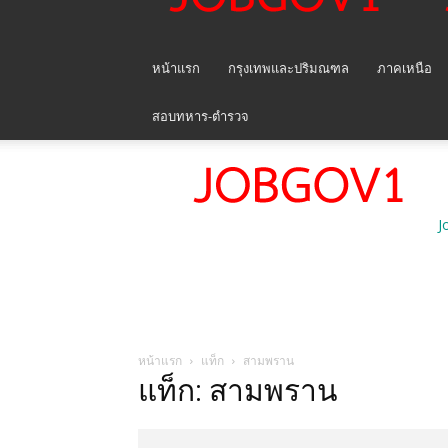
หน้าแรก
กรุงเทพและปริมณฑล
ภาคเหนือ
สอบทหาร-ตำรวจ
J
หน้าแรก
แท็ก
สามพราน
แท็ก: สามพราน