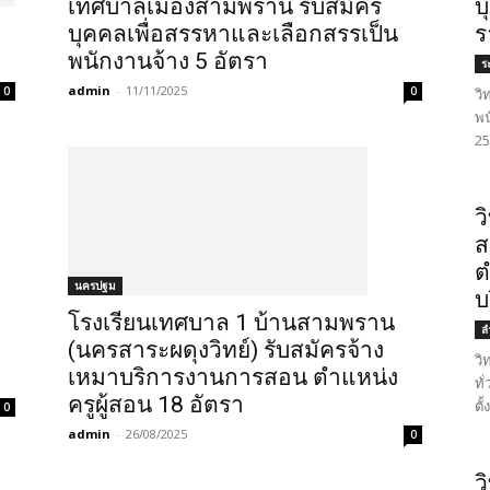
บ
เทศบาลเมืองสามพราน รับสมัคร
ร
บุคคลเพื่อสรรหาและเลือกสรรเป็น
พนักงานจ้าง 5 อัตรา
ร
admin
-
11/11/2025
0
0
วิ
พน
25
ว
ส
ต
นครปฐม
บ
โรงเรียนเทศบาล 1 บ้านสามพราน
ล
(นครสาระผดุงวิทย์) รับสมัครจ้าง
วิ
เหมาบริการงานการสอน ตำแหน่ง
ทั
ครูผู้สอน 18 อัตรา
ตั
0
admin
-
26/08/2025
0
ว