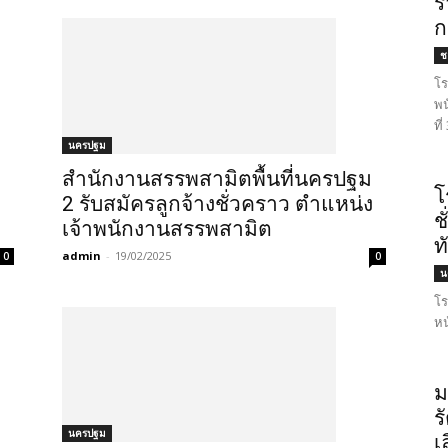
ร
ก
ชล
โร
พน
ที
นครปฐม
ด
สำนักงานสรรพสามิตพื้นที่นครปฐม
โ
2 รับสมัครลูกจ้างชั่วคราว ตำแหน่ง
ช
เจ้าพนักงานสรรพสามิต
ท
admin
-
19/02/2025
0
0
น
โร
หน
ม
ร
นครปฐม
เ