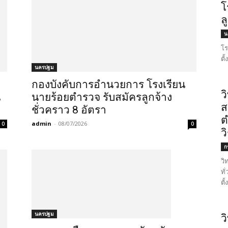
โ
ล
น
โร
ตั
นครปฐม
กองบังคับการอำนวยการ โรงเรียน
ว
น
นายร้อยตำรวจ รับสมัครลูกจ้าง
ส
ชั่วคราว 8 อัตรา
ต
admin
-
08/07/2026
0
0
ว
ก
วิ
ทั
ตั
นครปฐม
ว