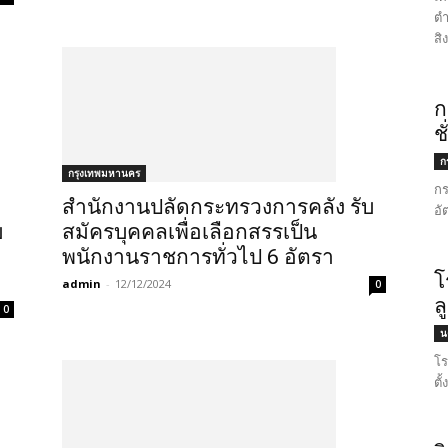
ตำ
สิ
ก
ช
ก
กรุงเทพมหานคร
กร
สำนักงานปลัดกระทรวงการคลัง รับ
อั
บ
สมัครบุคคลเพื่อเลือกสรรเป็น
พนักงานราชการทั่วไป 6 อัตรา
โ
admin
-
12/12/2024
0
ล
0
น
โร
ตั