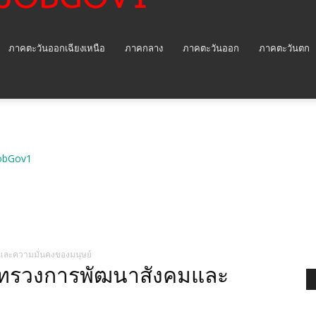
ภาคตะวันออกเฉียงเหนือ
ภาคกลาง
ภาคตะวันออก
ภาคตะวันตก
obGov1
ละความมั่นคงของมนุษย์
ะทรวงการพัฒนาสังคมและ