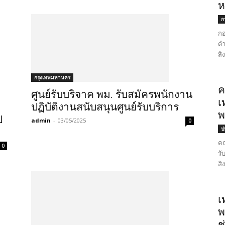
ห
ก
กอ
ตำ
สิ
กรุงเทพมหานคร
ค
ศูนย์รับบริจาค พม. รับสมัครพนักงาน
เ
ปฏิบัติงานสนับสนุนศูนย์รับบริการ
พ
ป
admin
-
03/05/2025
0
ป
คณ
0
รั
สิ
เ
พ
ช