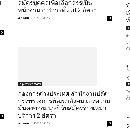
บ
สมัครบุคคลเพื่อเลือกสรรเป็น
ม
พนักงานราชการทั่วไป 2 อัตรา
เ
admin
-
31/07/2025
0
ท
บุ
0
สำ
บุ
ตั
โ
ล
กรุงเทพมหานคร
ลพ
โร
บ
กองการต่างประเทศ สำนักงานปลัด
ตั
กระทรวงการพัฒนาสังคมและความ
มั่นคงของมนุษย์ รับสมัครจ้างเหมา
บริการ 2 อัตรา
0
ก
admin
-
15/06/2025
0
ส