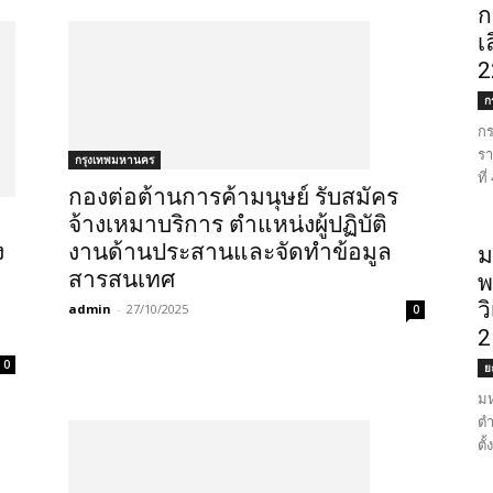
ก
เ
2
ก
กร
รา
กรุงเทพมหานคร
ที
กองต่อต้านการค้ามนุษย์ รับสมัคร
จ้างเหมาบริการ ตำแหน่งผู้ปฏิบัติ
ง
งานด้านประสานและจัดทำข้อมูล
ม
สารสนเทศ
พ
ว
admin
-
27/10/2025
0
2
0
ย
มห
ตำ
ตั