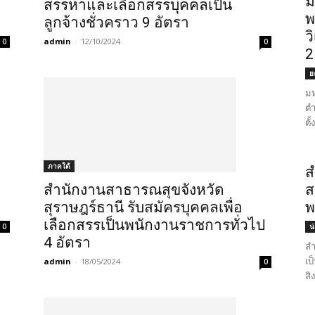
ม
สรรหาและเลือกสรรบุคคลเป็น
พ
ลูกจ้างชั่วคราว 9 อัตรา
ว
admin
-
12/10/2024
0
0
2
ย
มห
ตำ
ตั
ภาคใต้
ส
สำนักงานสาธารณสุขจังหวัด
ส
สุราษฎร์ธานี รับสมัครบุคคลเพื่อ
พ
เลือกสรรเป็นพนักงานราชการทั่วไป
0
น
4 อัตรา
สำ
เป
admin
-
18/05/2024
0
สิ