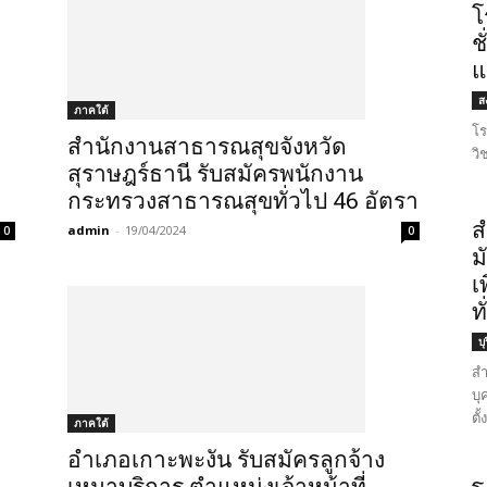
โ
ช
แ
ส
ภาคใต้
โร
สำนักงานสาธารณสุขจังหวัด
วิ
สุราษฎร์ธานี รับสมัครพนักงาน
กระทรวงสาธารณสุขทั่วไป 46 อัตรา
ส
admin
-
19/04/2024
0
0
ม
เ
ท
บุ
สำ
บุ
ตั
ภาคใต้
อำเภอเกาะพะงัน รับสมัครลูกจ้าง