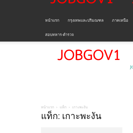
หน้าแรก
กรุงเทพและปริมณฑล
ภาคเหนือ
สอบทหาร-ตำรวจ
J
หน้าแรก
แท็ก
เกาะพะงัน
แท็ก: เกาะพะงัน