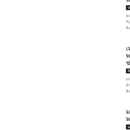
ป
คณ
รั
สิ
เ
พ
ช
ร
เท
ตำ
สิ
ม
พ
น