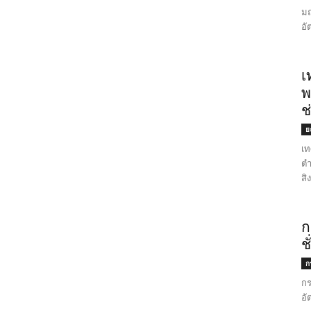
มณ
อั
เ
พ
ช
ย
เท
ตำ
สิ
ก
ช
ก
กร
อั