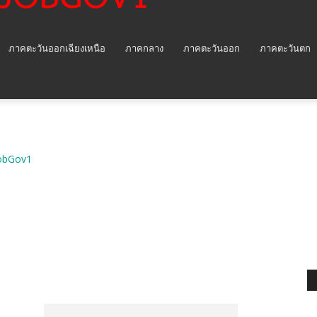
ภาคตะวันออกเฉียงเหนือ
ภาคกลาง
ภาคตะวันออก
ภาคตะวันตก
obGov1