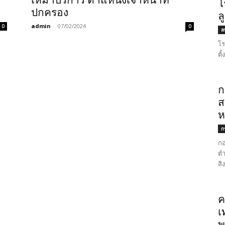
เหมาบริการ ตำแหน่งเจ้าหน้าที่
โ
ปกครอง
ล
admin
-
07/02/2024
0
0
ลพ
โร
ตั
ก
ส
ห
ก
กอ
ตำ
สิ
ค
เ
พ