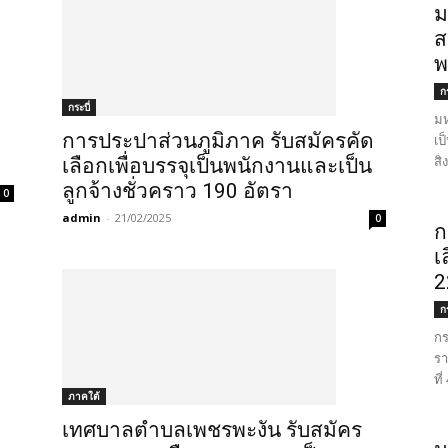
ม
ส
พ
ก
กระบี่
มห
การประปาส่วนภูมิภาค รับสมัครคัด
เป
สิ
เลือกเพื่อบรรจุเป็นพนักงานและเป็น
ลูกจ้างชั่วคราว 190 อัตรา
0
admin
-
21/02/2025
0
ก
เ
2
ก
กร
รา
ที
ภาคใต้
เทศบาลตำบลเพชรพะงัน รับสมัคร