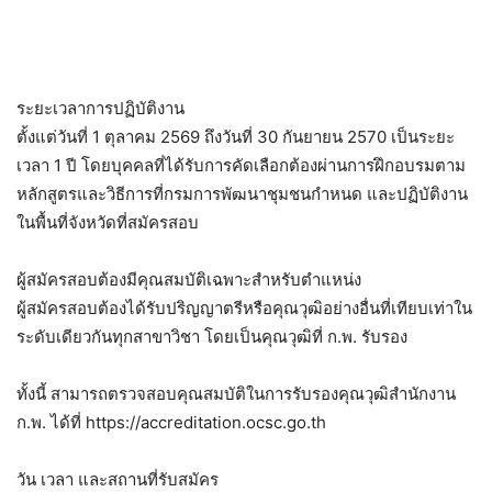
ระยะเวลาการปฏิบัติงาน
ตั้งแต่วันที่ 1 ตุลาคม 2569 ถึงวันที่ 30 กันยายน 2570 เป็นระยะ
เวลา 1 ปี โดยบุคคลที่ได้รับการคัดเลือกต้องผ่านการฝึกอบรมตาม
หลักสูตรและวิธีการที่กรมการพัฒนาชุมชนกำหนด และปฏิบัติงาน
ในพื้นที่จังหวัดที่สมัครสอบ
ผู้สมัครสอบต้องมีคุณสมบัติเฉพาะสำหรับตำแหน่ง
ผู้สมัครสอบต้องได้รับปริญญาตรีหรือคุณวุฒิอย่างอื่นที่เทียบเท่าใน
ระดับเดียวกันทุกสาขาวิชา โดยเป็นคุณวุฒิที่ ก.พ. รับรอง
ทั้งนี้ สามารถตรวจสอบคุณสมบัติในการรับรองคุณวุฒิสำนักงาน
ก.พ. ได้ที่ https://accreditation.ocsc.go.th
วัน เวลา และสถานที่รับสมัคร