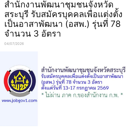
สำนักงานพัฒนาชุมชนจังหวัด
สระบุรี รับสมัครบุคคลเพื่อแต่งตั้ง
เป็นอาสาพัฒนา (อสพ.) รุ่นที่ 78
จำนวน 3 อัตรา
04/07/2026