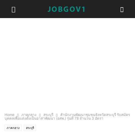
Home
ภาคกลาง
สระบุรี
สำนักงานพัฒนาชุมชนจังหวัดสระบุรี รับสมัคร
บุคคลเพื่อแต่งตั้งเป็นอาสาพัฒนา (อสพ.) รุ่นที่ 78 จำนวน 3 อัตรา
ภาคกลาง
สระบุรี