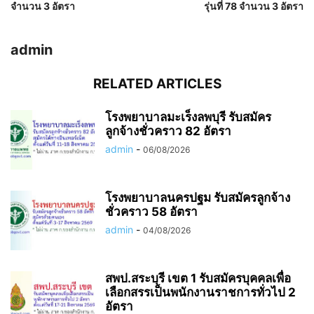
จำนวน 3 อัตรา
รุ่นที่ 78 จำนวน 3 อัตรา
admin
RELATED ARTICLES
โรงพยาบาลมะเร็งลพบุรี รับสมัคร
ลูกจ้างชั่วคราว 82 อัตรา
admin
-
06/08/2026
โรงพยาบาลนครปฐม รับสมัครลูกจ้าง
ชั่วคราว 58 อัตรา
admin
-
04/08/2026
สพป.สระบุรี เขต 1 รับสมัครบุคคลเพื่อ
เลือกสรรเป็นพนักงานราชการทั่วไป 2
อัตรา