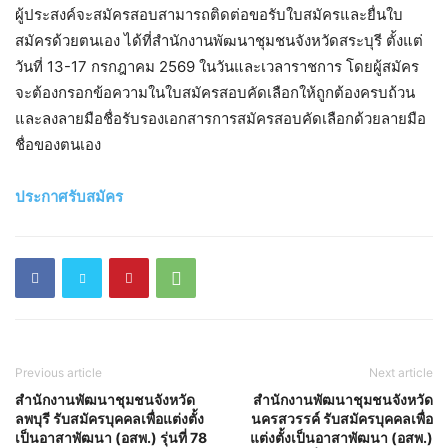
ผู้ประสงค์จะสมัครสอบสามารถติดต่อขอรับใบสมัครและยื่นใบ
สมัครด้วยตนเอง ได้ที่สำนักงานพัฒนาชุมชนจังหวัดสระบุรี ตั้งแต่
วันที่ 13-17 กรกฎาคม 2569 ในวันและเวลาราชการ โดยผู้สมัคร
จะต้องกรอกข้อความในใบสมัครสอบคัดเลือกให้ถูกต้องครบถ้วน
และลงลายมือชื่อรับรองเอกสารการสมัครสอบคัดเลือกด้วยลายมือ
ชื่อของตนเอง
ประกาศรับสมัคร
Previous article
Next article
สํานักงานพัฒนาชุมชนจังหวัด
สำนักงานพัฒนาชุมชนจังหวัด
ลพบุรี รับสมัครบุคคลเพื่อแต่งตั้ง
นครสวรรค์ รับสมัครบุคคลเพื่อ
เป็นอาสาพัฒนา (อสพ.) รุ่นที่ 78
แต่งตั้งเป็นอาสาพัฒนา (อสพ.)