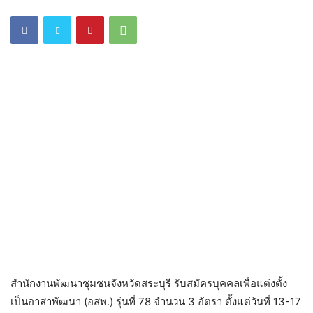
สำนักงานพัฒนาชุมชนจังหวัดสระบุรี รับสมัครบุคคลเพื่อแต่งตั้ง
เป็นอาสาพัฒนา (อสพ.) รุ่นที่ 78 จำนวน 3 อัตรา ตั้งแต่วันที่ 13-17