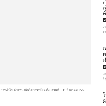
ส
เ
ท
สร
สพ
รา
เ
พ
เ
ส
เท
ผู
ทั่วไป ตำแหน่งนักวิชาการพัสดุ ตั้งแต่วันที่ 5-11 สิงหาคม 2569
โ
ศ