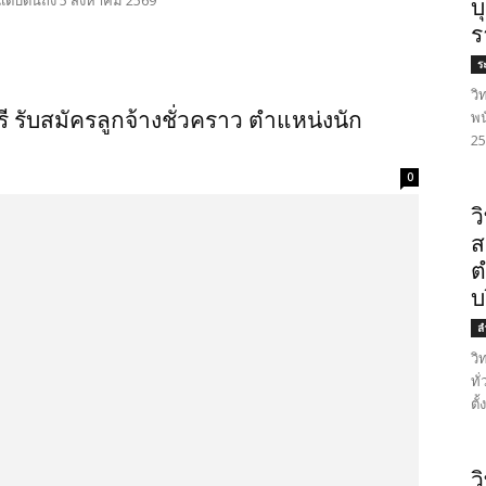
ต่บัดนี้ถึง 5 สิงหาคม 2569
บ
ร
ร
วิ
 รับสมัครลูกจ้างชั่วคราว ตำแหน่งนัก
พน
25
0
ว
ส
ต
บ
ล
วิ
ทั
ตั
ว