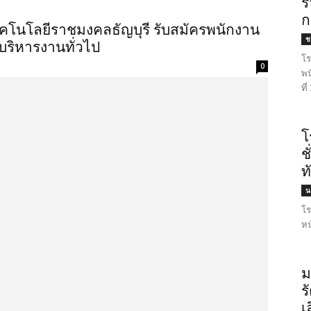
ร
ก
คโนโลยีราชมงคลธัญบุรี รับสมัครพนักงาน
ชล
่บริหารงานทั่วไป
โร
0
พน
ที
โ
ช
ท
น
โร
หน
ม
ร
เ