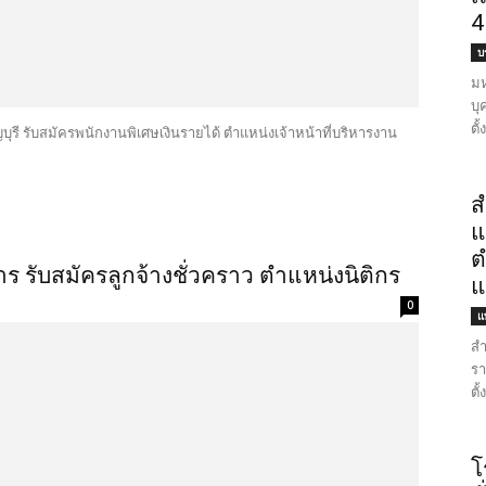
4
บ
มห
บุ
ตั
ี รับสมัครพนักงานพิเศษเงินรายได้ ตำแหน่งเจ้าหน้าที่บริหารงาน
ส
แ
ต
 รับสมัครลูกจ้างชั่วคราว ตำแหน่งนิติกร
แ
0
แ
สำ
รา
ตั
โ