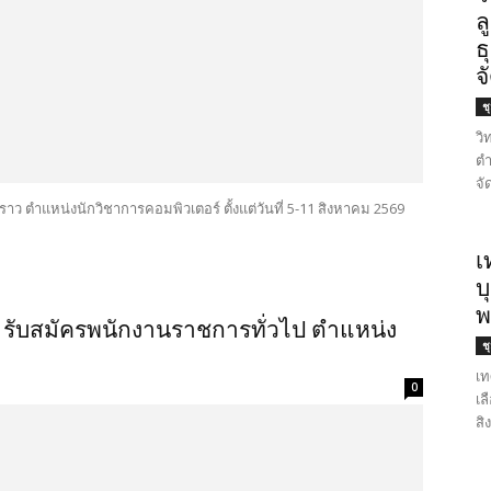
ล
ธ
จ
ช
วิ
ตำ
จั
ราว ตำแหน่งนักวิชาการคอมพิวเตอร์ ตั้งแต่วันที่ 5-11 สิงหาคม 2569
เ
บ
พ
 รับสมัครพนักงานราชการทั่วไป ตำแหน่ง
ช
เท
0
เล
สิ