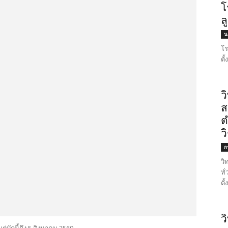
โ
ล
น
โร
ตั
ว
ส
ต
ว
ก
วิ
ทั
ตั
ว