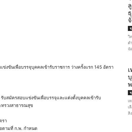
ล
ธ
จ
ช
วิ
ตำ
จั
งขันเพื่อบรรจุบุคคลเข้ารับราชการ ว่างครั้งแรก 145 อัตรา
เ
บ
พ
ช
บสมัครสอบแข่งขันเพื่อบรรจุและแต่งตั้งบุคคลเข้ารับ
เท
ระทรวงสาธารณสุข
เล
สิ
ัตรา
ือตามที่ ก.พ. กำหนด