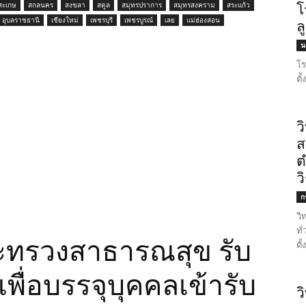
ีสะเกษ
สกลนคร
สงขลา
สตูล
สมุทรปราการ
สมุทรสงคราม
สระแก้ว
โ
อุบลราชธานี
เชียงใหม่
เพชรบุรี
เพชรบูรณ์
เลย
แม่ฮ่องสอน
ล
น
โร
ตั
ว
ส
ต
ว
ก
วิ
ทั
ะทรวงสาธารณสุข รับ
ตั
พื่อบรรจุบุคคลเข้ารับ
ว