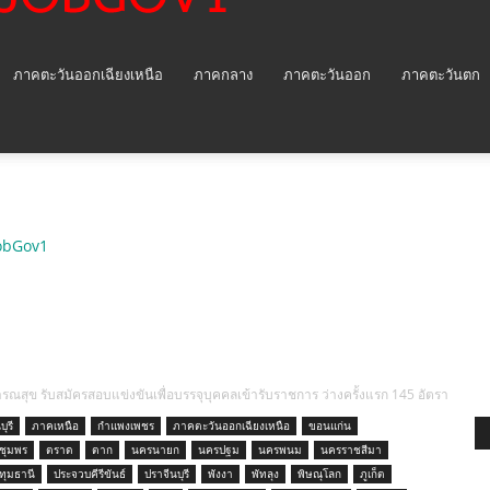
ภาคตะวันออกเฉียงเหนือ
ภาคกลาง
ภาคตะวันออก
ภาคตะวันตก
obGov1
สุข รับสมัครสอบแข่งขันเพื่อบรรจุบุคคลเข้ารับราชการ ว่างครั้งแรก 145 อัตรา
ุรี
ภาคเหนือ
กำแพงเพชร
ภาคตะวันออกเฉียงเหนือ
ขอนแก่น
ชุมพร
ตราด
ตาก
นครนายก
นครปฐม
นครพนม
นครราชสีมา
ทุมธานี
ประจวบคีรีขันธ์
ปราจีนบุรี
พังงา
พัทลุง
พิษณุโลก
ภูเก็ต