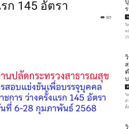
บ
แรก 145 อัตรา
ร
ร
323
วิ
พน
25
ว
ส
ต
บ
ล
วิ
ทั
ตั
ว