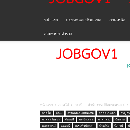
หน้าแรก
กรุงเทพและปริมณฑล
ภาคเหนือ
สอบทหาร-ตำรวจ
J
หน้าแรก
ภาคใต้
กระบี่
สำนักงานปลัดกระทรวงสาธารณ
ภาคใต้
กระบี่
กรุงเทพและปริมณฑล
ภาคตะวันตก
กาญจนบ
ภาคตะวันออก
จันทบุรี
ฉะเชิงเทรา
ภาคกลาง
ชัยนาท
นครสวรรค์
นนทบุรี
บรรจุทั่วประเทศ
บ้านโป่ง
บึงกาฬ
ป