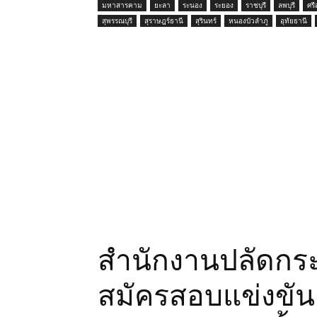
มหาสารคาม
ยะลา
ระนอง
ระยอง
ราชบุรี
ลพบุรี
ศร
สุพรรณบุรี
สุราษฎร์ธานี
สุรินทร์
หนองบัวลำภู
อุทัยธานี
สำนักงานปลัดกร
สมัครสอบแข่งขันเ